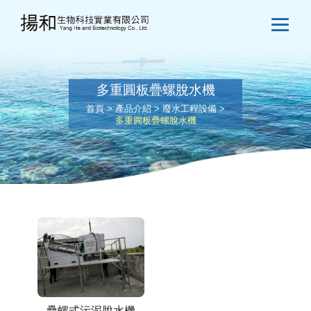
多重圓板疊螺脫水機
首頁
>
產品介紹
>
廢水工程設備
>
多重圓板疊螺脫水機
疊螺式污泥脫水機