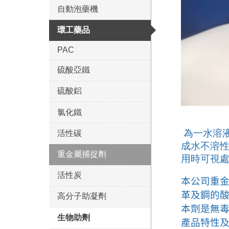
自動泡藥機
環工藥品
PAC
硫酸亞鐵
硫酸鋁
氯化鐵
為一水溶
活性碳
成水不溶
重金屬捕捉劑
用時可視
活性炭
本公司重
革及鋼的
高分子助凝劑
本劑是無
生物助劑
產品特性