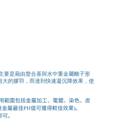
主要是藉由螯合基與水中重金屬離子形
粗大的膠羽，而達到快速凝沉降效果，使
用範圍包括金屬加工、電鍍、染色、皮
重金屬最佳
PH
值可獲得較佳效果
)
。
即可。