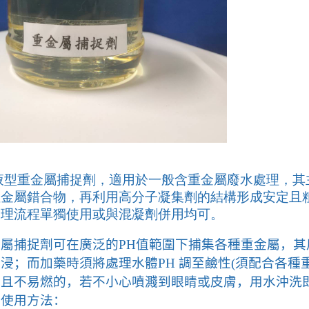
液型重金屬捕捉劑，適用於一般含重金屬廢水處理，其
性金屬錯合物，再利用高分子凝集劑的結構形成安定且
處理流程單獨使用或與混凝劑併用均可。
金屬捕捉劑可在廣泛的
PH
值範圍下捕集各種重金屬，其
酸浸；而加藥時須將處理水體
PH
調至鹼性
(
須配合各種
毒且不易燃的，若不小心噴濺到眼睛或皮膚，用水沖洗
及使用方法：