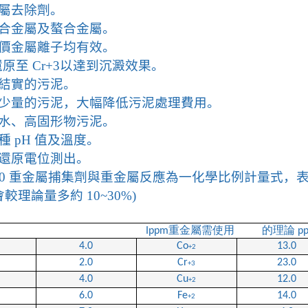
屬去除劑。
合金屬及螯合金屬。
價金屬離子均有效。
還原至
Cr+3
以達到沉澱效果。
結實的污泥。
少量的污泥，大幅降低污泥處理費用。
水、高固形物污泥。
種
pH
值及溫度。
還原電位測出。
30
重金屬捕集劑與重金屬反應為一化學比例計量式，
會較理論量多約
10~30%)
重金屬需使用
的理論
Ippm
p
4.0
Co
13.0
+2
2.0
Cr
23.0
+3
4.0
Cu
12.0
+2
6.0
Fe
14.0
+2