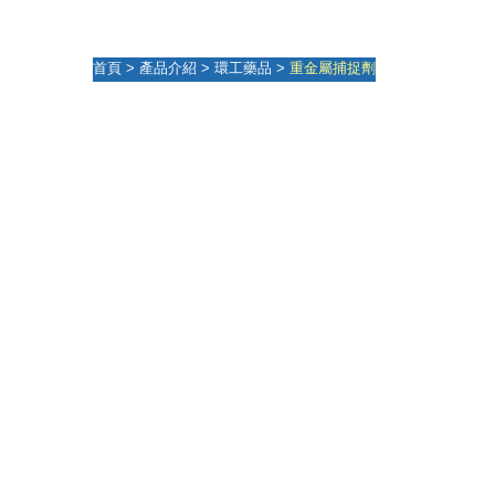
首頁
>
產品介紹
>
環工藥品
>
重金屬捕捉劑