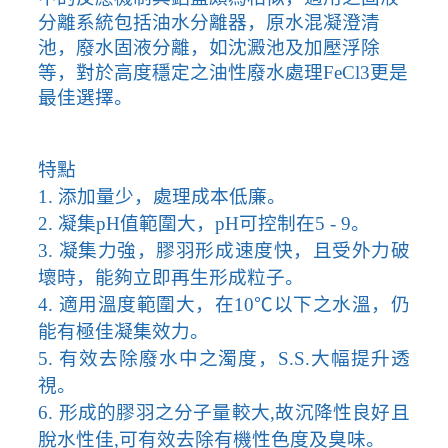
分離系統包括油水分離器，原水混凝澄清
池，廢水固液分離，如沈澱池及加壓浮除
等，對於高度穩定之油性廢水處理
FeCl3
更是
最佳選擇。
特點
1.
添加量少，處理成本低廉。
2.
凝集
pH
值範圍大，
pH
可控制在
5 - 9
。
3.
凝集力強，膠羽形成速度快，且受外力破
壞時，能夠立即再生形成粒子。
4.
適用溫度範圍大，在
10
℃以下之水溫，仍
能有極佳凝集效力。
5.
有效去除廢水中之濁度，
S.S.
大幅提升透
視。
6.
形成的膠羽之分子量較大
,
故沉降性良好且
脫水性佳
,
可有效去除有機性色度及臭味。