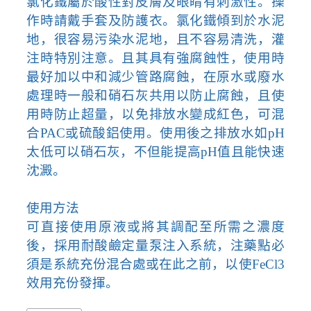
氯化鐵屬於酸性對皮膚及眼睛有刺激性。操
作時請戴手套及防護衣。氯化鐵傾到於水泥
地，很容易污染水泥地，且不容易清洗，灌
注時特別注意。且其具有強腐蝕性，使用時
最好加以中和減少管路腐蝕，在原水或廢水
處理時一般和硝石灰共用以防止腐蝕，且使
用時防止超量，以免排放水變成紅色，可混
合
PAC
或硫酸鋁使用。使用後之排放水如
pH
太低可以硝石灰，不但能提高
pH
值且能快速
沈澱。
使用方法
可直接使用原液或將其調配至所需之濃度
後，採用耐酸鹼定量泵注入系統，注藥點必
須是系統充份混合處或在此之前，以使
FeCl3
效用充份發揮。