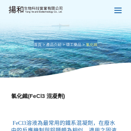
首頁
>
產品介紹
>
環工藥品
>
氯化鐵
氯化鐵(FeCl3 混凝劑)
FeCl3
溶液為最常用的鐵系混凝劑，在廢水
中的反應機制與鋁鹽頗為相似，適用之固液